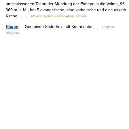
umschlossenen Tal an der Mündung der Ennepe in die Volme, 96–
360 m ü. M., hat 5 evangelische, eine katholische und eine altkath.
Kirche,… …
Meyers Großes Konversations-Lexikon
Hägen
— Gemeinde Süderheistedt Koordinaten …
Deutsch
Wikipedia