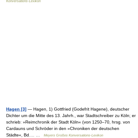
Konversations-Lexikon
Hagen [3]
— Hagen, 1) Gottfried (Godefrit Hagene), deutscher
Dichter um die Mitte des 13. Jahrh., war Stadtschreiber zu Köln; er
schrieb: »Reimchronik der Stadt Köln« (von 1250–70, hrsg. von
Cardauns und Schröder in den »Chroniken der deutschen
Städte«, Bd.… …
Meyers Großes Konversations-Lexikon