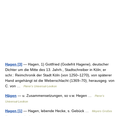
Hagen [3]
— Hagen, 1) Gottfried (Godefrit Hagene), deutscher
Dichter um die Mitte des 13. Jahrh., Stadtschreiber in Köln; er
schr.: Reimchronik der Stadt Köln (von 1250–1270), von späterer
Hand angehängt ist die Weberschlacht (1369–70); herausgeg. von
C. von …
Pierer's Universal-Lexikon
Hägen
— u. Zusammensetzungen, so v.w. Hegen …
Pierer's
Universal-Lexikon
Hagen [1]
— Hagen, lebende Hecke, s. Gebück …
Meyers Großes