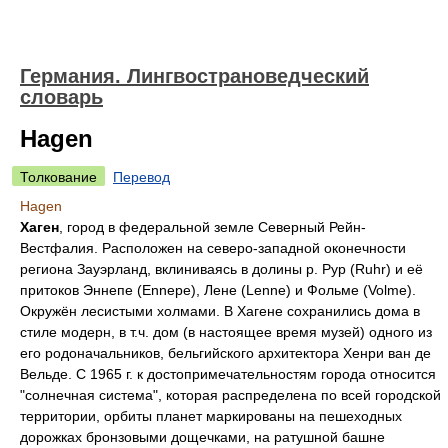
Германия. Лингвострановедческий
словарь
Hagen
Толкование
Перевод
Hagen
Хаген
, город в федеральной земле Северный Рейн-
Вестфалия. Расположен на северо-западной оконечности
региона Зауэрланд, вклиниваясь в долины р. Рур (Ruhr) и её
притоков Эннепе (Ennepe), Лене (Lenne) и Фольме (Volme).
Окружён лесистыми холмами. В Хагене сохранились дома в
стиле модерн, в т.ч. дом (в настоящее время музей) одного из
его родоначальников, бельгийского архитектора Хенри ван де
Вельде. С 1965 г. к достопримечательностям города относится
"солнечная система", которая распределена по всей городской
территории, орбиты планет маркированы на пешеходных
дорожках бронзовыми дощечками, на ратушной башне