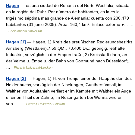
Hagen
— es una ciudad de Renania del Norte Westfalia, situada
en la región del Ruhr. Por número de habitantes, es la es la
trigésimo séptima más grande de Alemania: cuenta con 200.479
habitantes (31 junio 2005). Área: 160,4 km². Enlace externo ●… …
Enciclopedia Universal
Hagen [1]
— Hagen, 1) Kreis des preußischen Regierungsbezirks
Arnsberg (Westfalen),7,59 QM., 73,400 Ew.; gebirgig, lebhafte
Industrie, vorzüglich in der Emperstraße; 2) Kreisstadt darin, an
der Velme u. Empe u. der Bahn von Dortmund nach Düsseldorf;…
…
Pierer's Universal-Lexikon
Hagen [2]
— Hagen, 1) H. von Tronje, einer der Haupthelden des
Heldenbuchs, vorzüglich der Nibelungen, Gunthers Vasall; im
Walther von Aquitanien verliert er im Kampfe mit Walther ein Auge
u. einen Theil der Zähne; im Rosengarten bei Worms wird er
von… …
Pierer's Universal-Lexikon