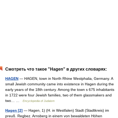
Смотреть что такое "Hagen" в других словарях:
HAGEN
— HAGEN, town in North Rhine Westphalia, Germany. A
small Jewish community came into existence in Hagen during the
early years of the 18th century. Among the town s 675 inhabitants
in 1722 were four Jewish families, two of them glassmakers and
two… …
Encyclopedia of Judaism
Hagen [2]
— Hagen, 1) (H. in Westfalen) Stadt (Stadtkreis) im
preuß. Regbez. Arnsberg in einem von bewaldeten Höhen