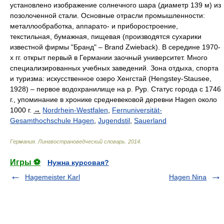
установлено изображение солнечного шара (диаметр 139 м) из
позолоченной стали. Основные отрасли промышленности:
металлообработка, аппарато- и приборостроение,
текстильная, бумажная, пищевая (производятся сухарики
известной фирмы "Бранд" – Brand Zwieback). В середине 1970-
х гг. открыт первый в Германии заочный университет. Много
специализированных учебных заведений. Зона отдыха, спорта
и туризма: искусственное озеро Хенгстай (Hengstey-Stausee,
1928) – первое водохранилище на р. Рур. Статус города с 1746
г., упоминание в хронике средневековой деревни Hagen около
1000 г.
→
Nordrhein-Westfalen
,
Fernuniversität-
Gesamthochschule Hagen
,
Jugendstil
,
Sauerland
Германия. Лингвострановедческий словарь
.
2014
.
Игры ⚽
Нужна курсовая?
Hagemeister Karl
Hagen Nina